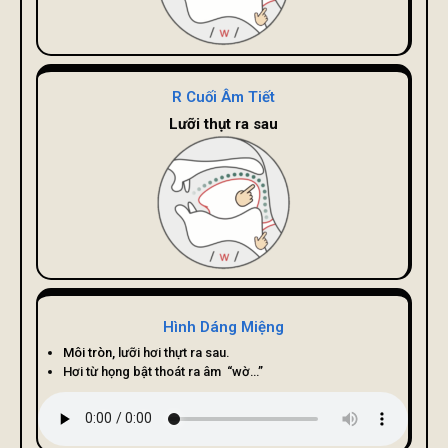
R Cuối Âm Tiết
Lưỡi thụt ra sau
Hình Dáng Miệng
Môi tròn,
lưỡi hơi thựt ra sau.
Hơi từ họng bật thoát ra âm “wờ…”