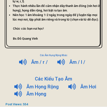
tự w, r, l).
Thực hành nhiều lần để cảm nhận dây thanh âm đóng (nín hơi ở
họng), họng dãn rộng, hơi bật ra tạo âm.
Nên học 1 âm khoảng 1-2 ngày, trong ngày để ý luyện tâp mọi
lúc mọi nơi, tập phát âm riêng và trong từ (chọn vài từ dễ đọc).
Chúc các bạn vui học!
Bs.Đỗ Quang Vinh
Các Âm Họng Rộng Khác
Âm / r /
Âm / l /
Các Kiểu Tạo Âm
Âm Họng Rộng
Âm Hơi
Âm Họng
Post Views:
554