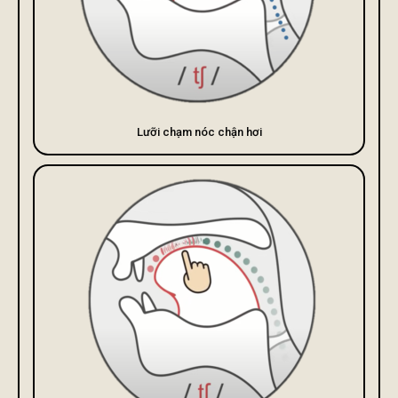
Lưỡi chạm nóc chận hơi