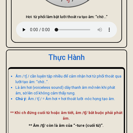
Hơi từ phổi làm bật lưỡi thoát ra tạo âm: “chờ…”
Thực Hành
Âm / t∫ / cần luyện tập nhiều để cảm nhận hơi từ phổi thoát qua
lưỡi tạo âm: “chờ…”.
Là âm hơi (voiceless sound) dây thanh âm mở nên khi phát
âm, sờ lên cổ không cảm thấy rung.
Chú ý:
Âm / t∫ / = Âm hơi + hơi thoát lưỡi -nóc họng tạo âm.
** Khi ch đứng cuối từ hoặc âm tiết, âm /t∫/ bắt buộc phải phát
âm.
** Âm /t∫/ còn là âm của “-ture (cuối từ)”.